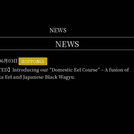
NEWS
NEWS
06月03日
ROPPONGI
D】Introducing our “Domestic Eel Course” – A fusion of
a Eel and Japanese Black Wagyu.