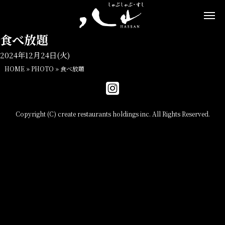
食べ放題
2024年12月24日(火)
HOME
»
PHOTO
»
食べ放題
Copyright (C) create restaurants holdings inc. All Rights Reserved.