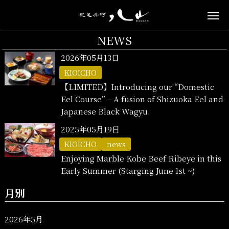
NEWS
2026年05月13日
KIOICHO
【LIMITED】Introducing our “Domestic
Eel Course” – A fusion of Shizuoka Eel and
Japanese Black Wagyu.
2025年05月19日
KIOICHO
news
Enjoying Marble Kobe Beef Ribeye in this
Early Summer (Starging June 1st ~)
月別
2026年5月